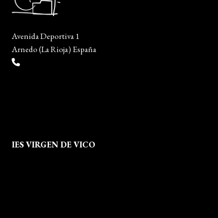
Avenida Deportiva 1
Arnedo (La Rioja) España
(+34) 941 38 04 36
info@escueladiseñocalzado.com
IES VIRGEN DE VICO
Quienes Somos
Aviso legal
Política de Privacidad
Política de Cookies