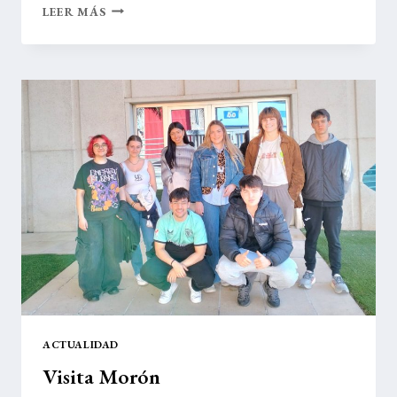
VIAJE
LEER MÁS
A
GETARIA
PARA
DESCUBRIR
EL
LEGADO
DE
BALENCIAGA
EN
LAS
CONVIVENCIAS
CREATIVAS
DE
FP
DE
CALZADO
Y
COMPLEMENTOS
ACTUALIDAD
Visita Morón