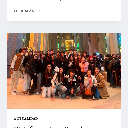
LA
LEER MÁS
FERIA
DE
FP
DEL
RIOJA
FORUM
ACERCA
A
LOS
JÓVENES
LA
OFERTA
EDUCATIVA
DE
LA
RIOJA
ACTUALIDAD