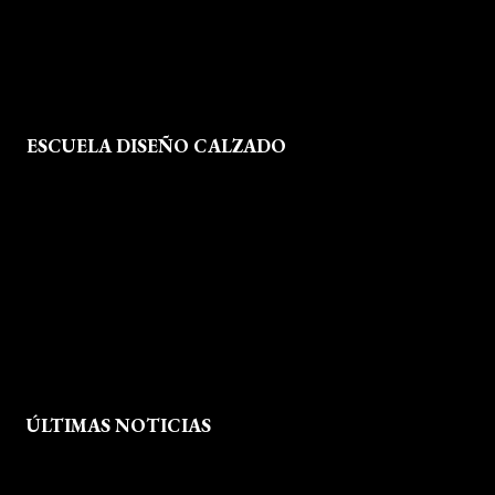
Mapa del Sitio
ESCUELA DISEÑO CALZADO
Formación
Instalaciones
Dossier Prensa
Actualidad
ÚLTIMAS NOTICIAS
Exposición fin de curso Museo del Calzado de Arnedo