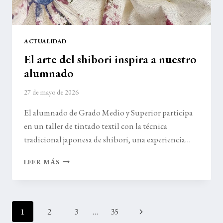
ACTUALIDAD
El arte del shibori inspira a nuestro
alumnado
27 de mayo de 2026
El alumnado de Grado Medio y Superior participa
en un taller de tintado textil con la técnica
tradicional japonesa de shibori, una experiencia…
EL
LEER MÁS
ARTE
DEL
SHIBORI
INSPIRA
Navegación
Siguiente
1
2
3
…
35
A
NUESTRO