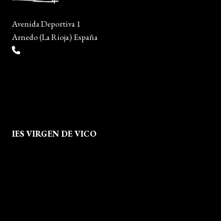
Avenida Deportiva 1
Arnedo (La Rioja) España
(+34) 941 38 04 36
info@escueladiseñocalzado.com
IES VIRGEN DE VICO
Quienes Somos
Aviso legal
Política de Privacidad
Política de Cookies
Mapa del Sitio