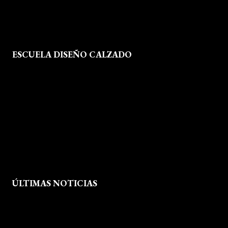
ESCUELA DISEÑO CALZADO
Formación
Instalaciones
Dossier Prensa
Actualidad
ÚLTIMAS NOTICIAS
Exposición fin de curso Museo del Calzado de Arnedo
La Feria de FP del Rioja Forum acerca a los jóvenes la oferta