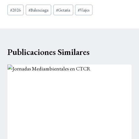
Etiquetas
#
2026
#
Balenciaga
#
Getaria
#
Viajes
de
la
entrada:
Publicaciones Similares