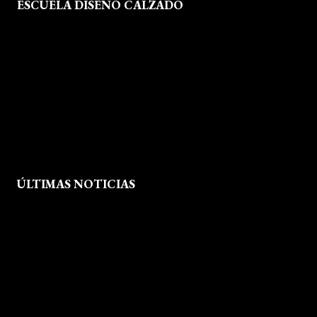
ESCUELA DISEÑO CALZADO
Formación
Instalaciones
Dossier Prensa
Actualidad
ÚLTIMAS NOTICIAS
Exposición fin de curso Museo del Calzado de Arnedo
La Feria de FP del Rioja Forum acerca a los jóvenes la oferta
educativa de La Rioja
Viaje formativo a Barcelona
Viaje a Getaria para descubrir el legado de Balenciaga en las