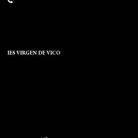
(+34) 941 38 04 36
info@escueladiseñocalzado.com
IES VIRGEN DE VICO
Quienes Somos
Aviso legal
Política de Privacidad
Política de Cookies
Mapa del Sitio