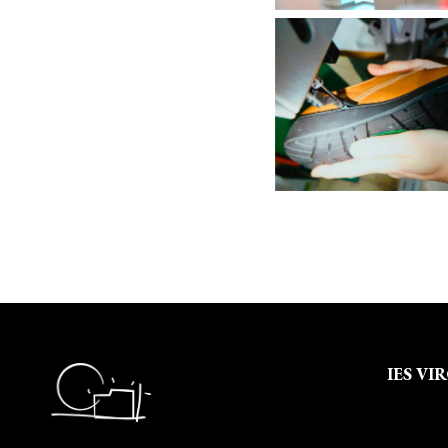
IES VI
Quienes
Aviso leg