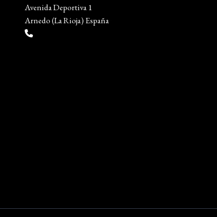
Avenida Deportiva 1
Política 
Arnedo (La Rioja) España
Política
(+34) 941 38 04 36
Mapa del
info@escueladiseñocalzado.com