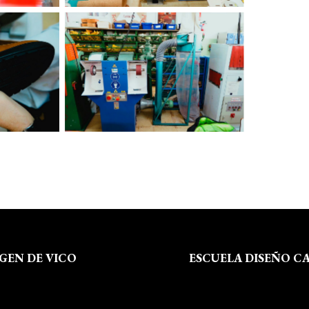
RGEN DE VICO
ESCUELA DISEÑO C
 Somos
Formación
al
Instalaciones