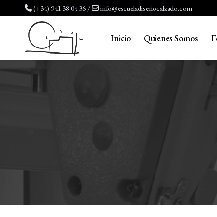
Saltar
(+34) 941 38 04 36
/
info@escueladiseñocalzado.com
al
contenido
Inicio
Quienes Somos
F