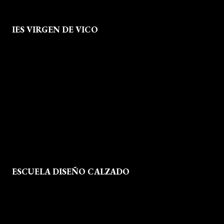
IES VIRGEN DE VICO
Quienes Somos
Aviso legal
Política de Privacidad
Política de Cookies
Mapa del Sitio
ESCUELA DISEÑO CALZADO
Formación
Instalaciones
Dossier Prensa