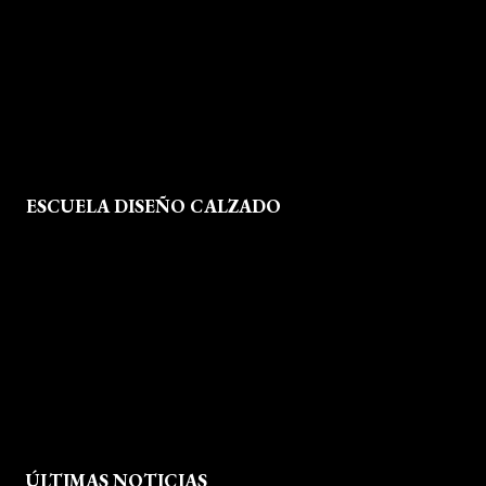
Política de Privacidad
Política de Cookies
Mapa del Sitio
ESCUELA DISEÑO CALZADO
Formación
Instalaciones
Dossier Prensa
Actualidad
ÚLTIMAS NOTICIAS