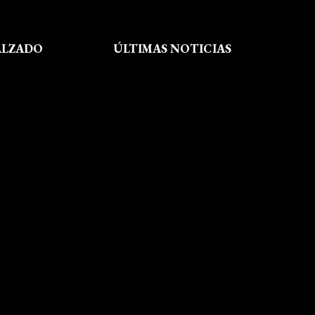
ALZADO
ÚLTIMAS NOTICIAS
Exposición fin de curso Museo del
Calzado de Arnedo
La Feria de FP del Rioja Forum
acerca a los jóvenes la oferta
educativa de La Rioja
Viaje formativo a Barcelona
Viaje a Getaria para descubrir el
legado de Balenciaga en las
convivencias creativas de FP de
Calzado y Complementos
Visita Morón
El arte del shibori inspira a