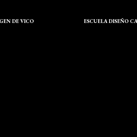
RGEN DE VICO
ESCUELA DISEÑO C
 Somos
Formación
al
Instalaciones
de Privacidad
Dossier Prensa
 de Cookies
Actualidad
 Sitio