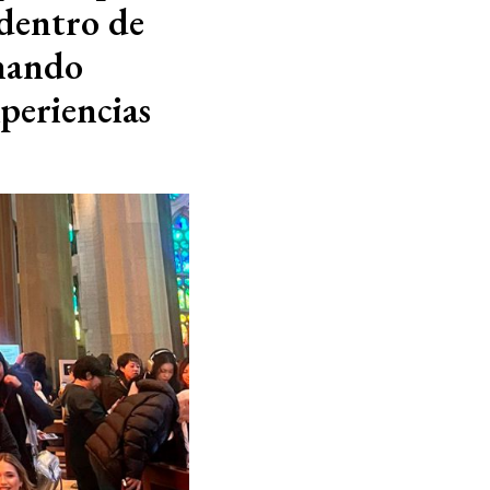
 dentro de
inando
xperiencias