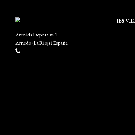
IES VI
Quienes
Avenida Deportiva 1
Aviso leg
Arnedo (La Rioja) España
Política 
(+34) 941 38 04 36
Política
info@escueladiseñocalzado.com
Mapa del