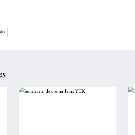
ajes
es