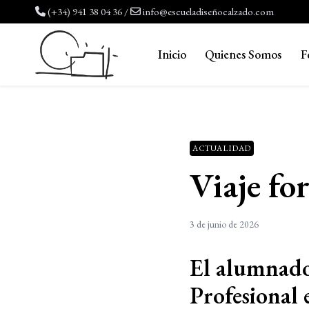
Saltar
(+34) 941 38 04 36
/
info@escueladiseñocalzado.com
al
contenido
Inicio
Quienes Somos
F
ACTUALIDAD
Viaje fo
3 de junio de 2026
El alumnado
Profesional