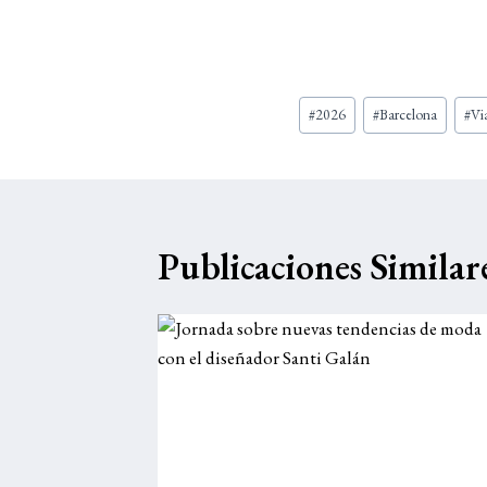
Etiquetas
#
2026
#
Barcelona
#
Vi
de
la
entrada:
Publicaciones Similar