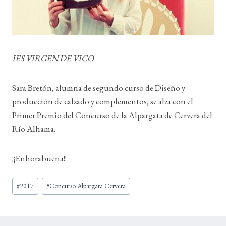
IES VIRGEN DE VICO
Sara Bretón, alumna de segundo curso de Diseño y
producción de calzado y complementos, se alza con el
Primer Premio del Concurso de la Alpargata de Cervera del
Río Alhama.
¡¡Enhorabuena!!
Etiquetas
#
2017
#
Concurso Alpargata Cervera
de
la
entrada: