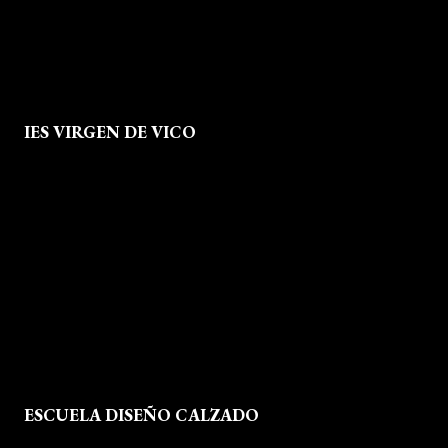
IES VIRGEN DE VICO
Quienes Somos
Aviso legal
Política de Privacidad
Política de Cookies
Mapa del Sitio
ESCUELA DISEÑO CALZADO