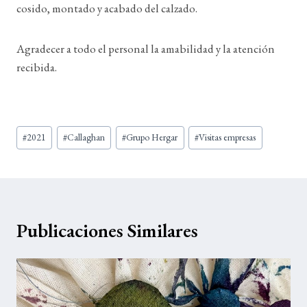
cosido, montado y acabado del calzado.
Agradecer a todo el personal la amabilidad y la atención
recibida.
Etiquetas
#
2021
#
Callaghan
#
Grupo Hergar
#
Visitas empresas
de
la
entrada:
Publicaciones Similares