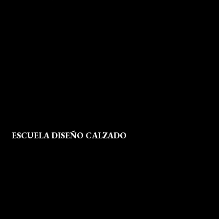
Quienes Somos
Aviso legal
Política de Privacidad
Política de Cookies
Mapa del Sitio
ESCUELA DISEÑO CALZADO
Formación
Instalaciones
Dossier Prensa
Actualidad