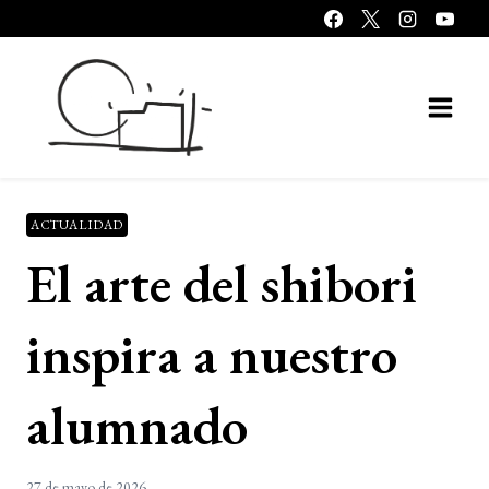
Saltar
al
contenido
ACTUALIDAD
El arte del shibori
inspira a nuestro
alumnado
27 de mayo de 2026