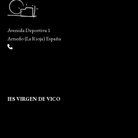
Avenida Deportiva 1
Arnedo (La Rioja) España
(+34) 941 38 04 36
info@escueladiseñocalzado.com
IES VIRGEN DE VICO
Quienes Somos
Aviso legal
Política de Privacidad
Política de Cookies