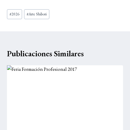
Etiquetas
#
2026
#
Arte Shibori
de
la
entrada:
Publicaciones Similares