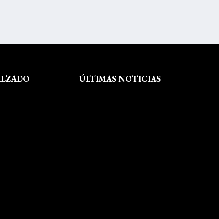
ALZADO
ÚLTIMAS NOTICIAS
Exposición fin de curso Museo del
Calzado de Arnedo
La Feria de FP del Rioja Forum
acerca a los jóvenes la oferta
educativa de La Rioja
Viaje formativo a Barcelona
Viaje a Getaria para descubrir el
legado de Balenciaga en las
convivencias creativas de FP de