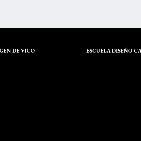
RGEN DE VICO
ESCUELA DISEÑO C
 Somos
Formación
al
Instalaciones
de Privacidad
Dossier Prensa
 de Cookies
Actualidad
 Sitio