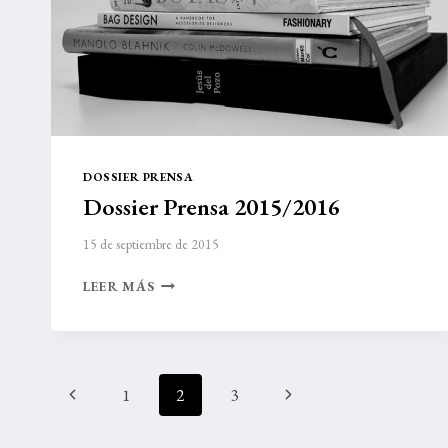
DOSSIER PRENSA
Dossier Prensa 2015/2016
15 de septiembre de 2015
DOSSIER
LEER MÁS
PRENSA
2015/2016
Navegación
Página
Siguiente
1
2
3
de
anterior
página