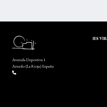
página
IES VI
Quienes
Aviso leg
Avenida Deportiva 1
Política 
Arnedo (La Rioja) España
Política
(+34) 941 38 04 36
Mapa del
info@escueladiseñocalzado.com