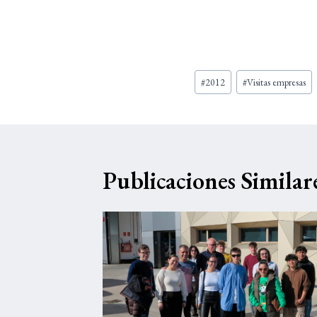
Etiquetas
#
2012
#
Visitas empresas
de
la
entrada:
Publicaciones Similar