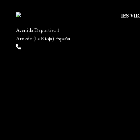
IES VI
Quienes
Avenida Deportiva 1
Aviso leg
Arnedo (La Rioja) España
Política 
(+34) 941 38 04 36
Política
info@escueladiseñocalzado.com
Mapa del