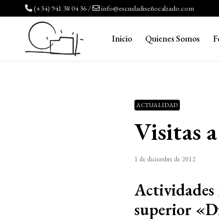
Saltar
(+34) 941 38 04 36
/
info@escueladiseñocalzado.com
al
contenido
Inicio
Quienes Somos
F
ACTUALIDAD
Visitas 
1 de diciembre de 2012
Actividades 
superior «D