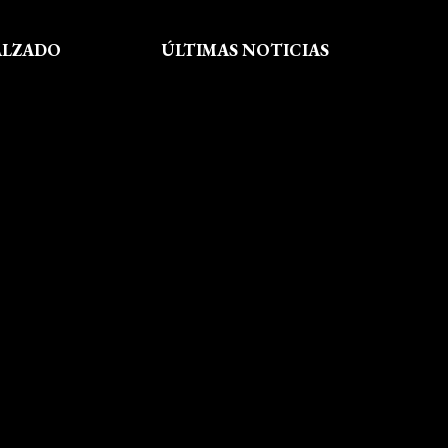
ALZADO
ÚLTIMAS NOTICIAS
Exposición fin de curso Museo del
Calzado de Arnedo
La Feria de FP del Rioja Forum
acerca a los jóvenes la oferta
educativa de La Rioja
Viaje formativo a Barcelona
Viaje a Getaria para descubrir el
legado de Balenciaga en las
convivencias creativas de FP de
Calzado y Complementos
Visita Morón
El arte del shibori inspira a
nuestro alumnado