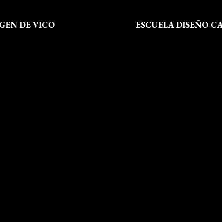
RGEN DE VICO
ESCUELA DISEÑO C
 Somos
Formación
al
Instalaciones
de Privacidad
Dossier Prensa
 de Cookies
Actualidad
 Sitio