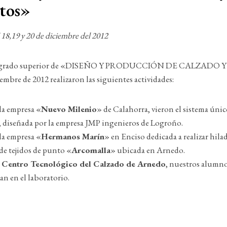
tos»
,19 y 20 de diciembre del 2012
o de grado superior de «DISEÑO Y PRODUCCIÓN DE CALZA
ciembre de 2012 realizaron las siguientes actividades:
 la empresa «
Nuevo Milenio
» de Calahorra, vieron el sistema únic
, diseñada por la empresa JMP ingenieros de Logroño.
 la empresa «
Hermanos Marín
» en Enciso dedicada a realizar hila
 de tejidos de punto «
Arcomalla
» ubicada en Arnedo.
l
Centro Tecnológico del Calzado de Arnedo
, nuestros alumno
an en el laboratorio.