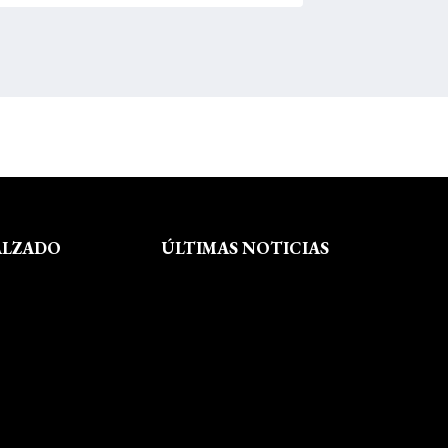
ALZADO
ÚLTIMAS NOTICIAS
Exposición fin de curso Museo del
Calzado de Arnedo
La Feria de FP del Rioja Forum
acerca a los jóvenes la oferta
educativa de La Rioja
Viaje formativo a Barcelona