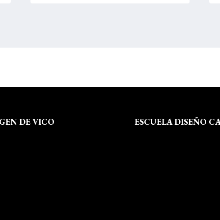
RGEN DE VICO
ESCUELA DISEÑO C
 Somos
Formación
al
Instalaciones
de Privacidad
Dossier Prensa
 de Cookies
Actualidad
 Sitio