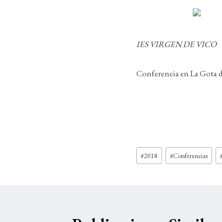
IES VIRGEN DE VICO
Conferencia en La Gota d
Etiquetas
#
2018
#
Conferencias
de
la
entrada: