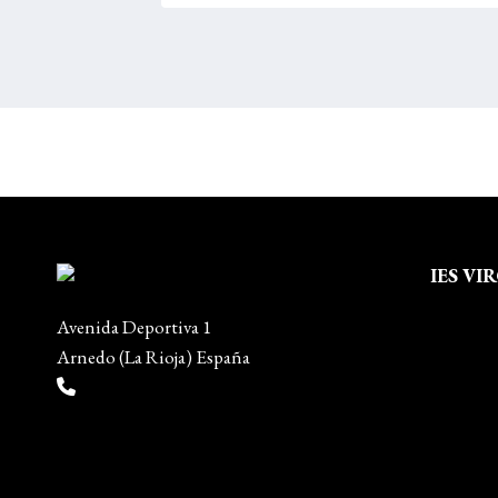
IES VI
Quienes
Avenida Deportiva 1
Aviso leg
Arnedo (La Rioja) España
Política 
(+34) 941 38 04 36
Política
info@escueladiseñocalzado.com
Mapa del