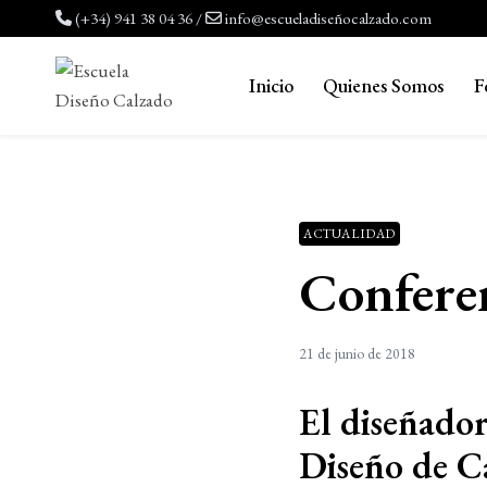
Saltar
(+34) 941 38 04 36
/
info@escueladiseñocalzado.com
al
contenido
Inicio
Quienes Somos
F
ACTUALIDAD
Confere
21 de junio de 2018
El diseñado
Diseño de C