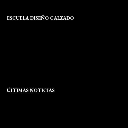
ESCUELA DISEÑO CALZADO
Formación
Instalaciones
Dossier Prensa
Actualidad
ÚLTIMAS NOTICIAS
Exposición fin de curso Museo del Calzado de Arnedo
La Feria de FP del Rioja Forum acerca a los jóvenes la oferta
educativa de La Rioja