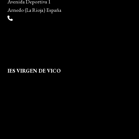
Avenida Deportiva 1
Arnedo (La Rioja) España
(+34) 941 38 04 36
info@escueladiseñocalzado.com
IES VIRGEN DE VICO
Quienes Somos
Aviso legal
Política de Privacidad
Política de Cookies
Mapa del Sitio