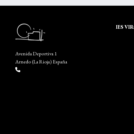
IES VI
Quienes
Aviso leg
Avenida Deportiva 1
Política 
Arnedo (La Rioja) España
Política
(+34) 941 38 04 36
Mapa del
info@escueladiseñocalzado.com