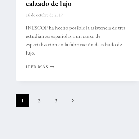
calzado de lujo
16 de octubre de 2017
INESCOP ha hecho posible la asistencia de tres
estudiantes españolas a un curso de
especialización en la fabricación de calzado de
lujo.
FORMACIÓN
LEER MÁS
EN
LA
FABRICACIÓN
DE
Navegación
CALZADO
Siguiente
1
2
3
DE
de
LUJO
página
página