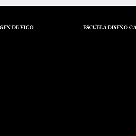
RGEN DE VICO
ESCUELA DISEÑO C
 Somos
Formación
al
Instalaciones
de Privacidad
Dossier Prensa
 de Cookies
Actualidad
 Sitio