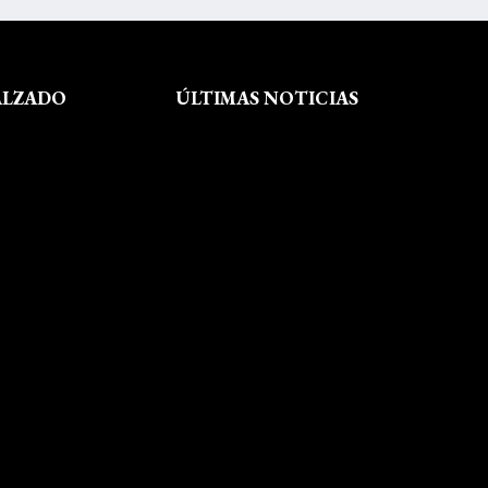
ALZADO
ÚLTIMAS NOTICIAS
Exposición fin de curso Museo del
Calzado de Arnedo
La Feria de FP del Rioja Forum
acerca a los jóvenes la oferta
educativa de La Rioja
Viaje formativo a Barcelona
Viaje a Getaria para descubrir el
legado de Balenciaga en las
convivencias creativas de FP de
Calzado y Complementos
Visita Morón