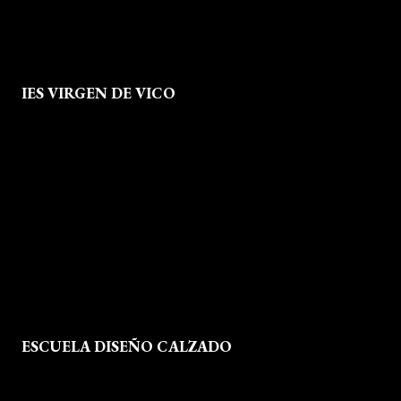
IES VIRGEN DE VICO
Quienes Somos
Aviso legal
Política de Privacidad
Política de Cookies
Mapa del Sitio
ESCUELA DISEÑO CALZADO
Formación