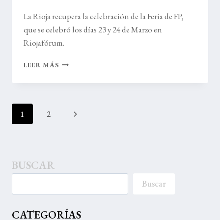
La Rioja recupera la celebración de la Feria de FP,
que se celebró los días 23 y 24 de Marzo en
Riojafórum.
FERIA
LEER MÁS
DE
FORMACIÓN
PROFESIONAL
EN
Navegación
Siguiente
1
2
RIOJAFORUM
de
página
página
BUSCAR
Buscar
CATEGORÍAS