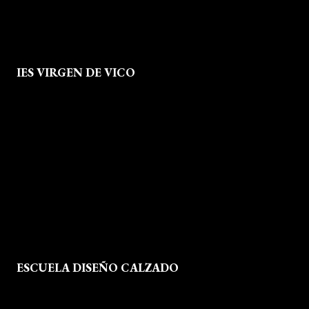
IES VIRGEN DE VICO
Quienes Somos
Aviso legal
Política de Privacidad
Política de Cookies
Mapa del Sitio
ESCUELA DISEÑO CALZADO
Formación