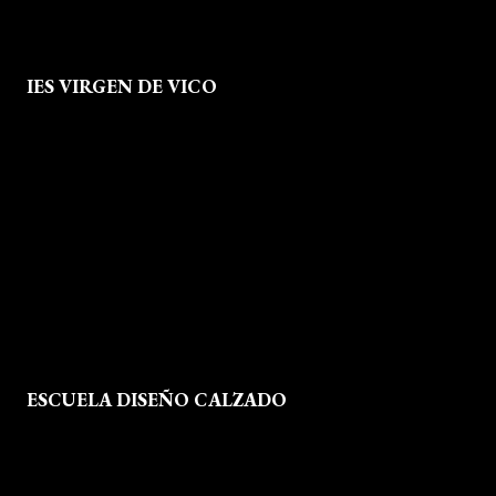
IES VIRGEN DE VICO
Quienes Somos
Aviso legal
Política de Privacidad
Política de Cookies
Mapa del Sitio
ESCUELA DISEÑO CALZADO
Formación
Instalaciones