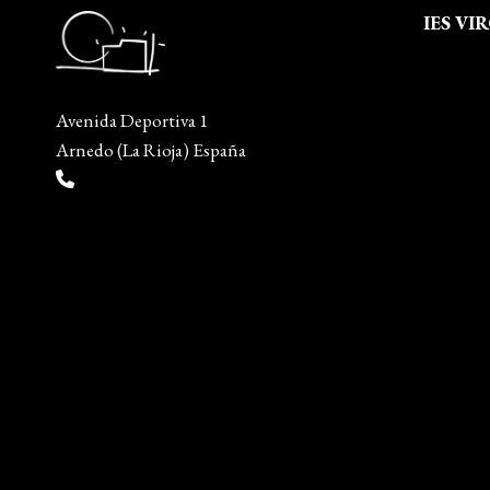
IES VI
Quienes
Aviso leg
Avenida Deportiva 1
Política 
Arnedo (La Rioja) España
Política
(+34) 941 38 04 36
Mapa del
info@escueladiseñocalzado.com