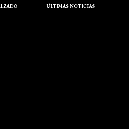
ALZADO
ÚLTIMAS NOTICIAS
Exposición fin de curso Museo del
Calzado de Arnedo
La Feria de FP del Rioja Forum
acerca a los jóvenes la oferta
educativa de La Rioja
Viaje formativo a Barcelona
Viaje a Getaria para descubrir el
legado de Balenciaga en las
convivencias creativas de FP de
Calzado y Complementos
Visita Morón
El arte del shibori inspira a
nuestro alumnado
Visita Callaghan