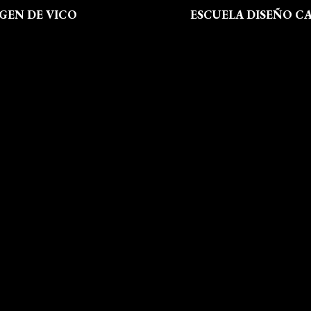
RGEN DE VICO
ESCUELA DISEÑO C
 Somos
Formación
al
Instalaciones
de Privacidad
Dossier Prensa
 de Cookies
Actualidad
 Sitio