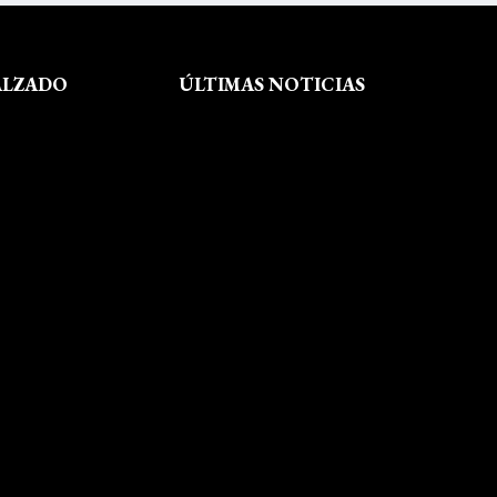
ALZADO
ÚLTIMAS NOTICIAS
Exposición fin de curso Museo del
Calzado de Arnedo
La Feria de FP del Rioja Forum
acerca a los jóvenes la oferta
educativa de La Rioja
Viaje formativo a Barcelona
Viaje a Getaria para descubrir el
legado de Balenciaga en las
convivencias creativas de FP de
Calzado y Complementos
Visita Morón
El arte del shibori inspira a