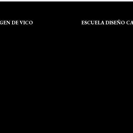
RGEN DE VICO
ESCUELA DISEÑO C
 Somos
Formación
al
Instalaciones
de Privacidad
Dossier Prensa
 de Cookies
Actualidad
 Sitio