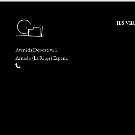
NUESTRO
ALUMNADO
IES VI
Quienes
Aviso leg
Avenida Deportiva 1
Política 
Arnedo (La Rioja) España
Política
(+34) 941 38 04 36
Mapa del
info@escueladiseñocalzado.com