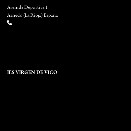
Avenida Deportiva 1
Arnedo (La Rioja) España
(+34) 941 38 04 36
info@escueladiseñocalzado.com
IES VIRGEN DE VICO
Quienes Somos
Aviso legal
Política de Privacidad
Política de Cookies
Mapa del Sitio