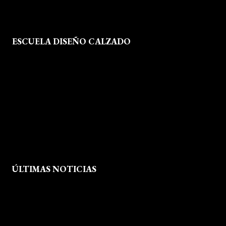
ESCUELA DISEÑO CALZADO
Formación
Instalaciones
Dossier Prensa
Actualidad
ÚLTIMAS NOTICIAS
Exposición fin de curso Museo del Calzado de Arnedo
La Feria de FP del Rioja Forum acerca a los jóvenes la oferta
educativa de La Rioja