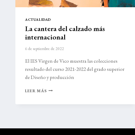
ACTUALIDAD
La cantera del calzado más
internacional
6 de septiembre de 2022
El IES Virgen de Vico muestra las colecciones
resultado del curso 2021-2022 del grado superior
de Diseño y producción
LA
LEER MÁS
CANTERA
DEL
CALZADO
MÁS
INTERNACIONAL