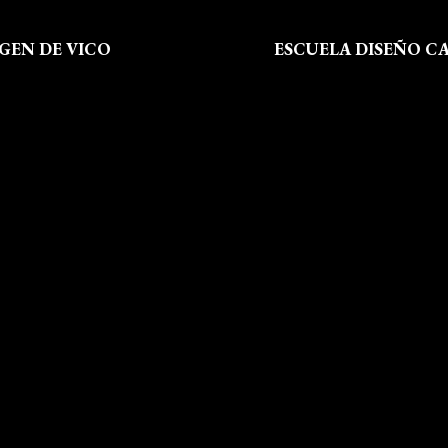
RGEN DE VICO
ESCUELA DISEÑO C
 Somos
Formación
al
Instalaciones
de Privacidad
Dossier Prensa
 de Cookies
Actualidad
 Sitio