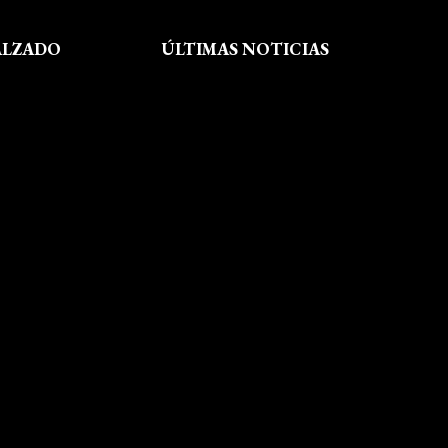
ALZADO
ÚLTIMAS NOTICIAS
Exposición fin de curso Museo del
Calzado de Arnedo
La Feria de FP del Rioja Forum
acerca a los jóvenes la oferta
educativa de La Rioja
Viaje formativo a Barcelona
Viaje a Getaria para descubrir el
legado de Balenciaga en las
convivencias creativas de FP de
Calzado y Complementos
Visita Morón
El arte del shibori inspira a
nuestro alumnado