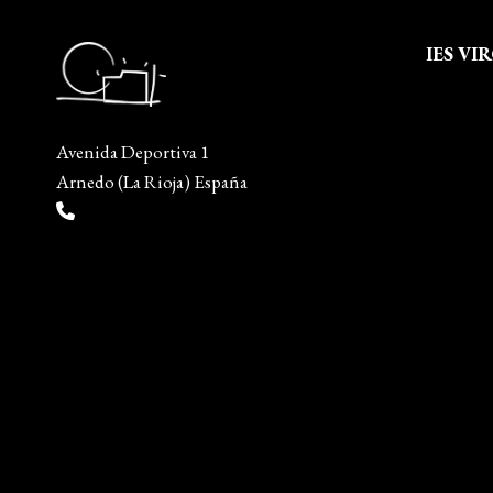
IES VI
Quienes
Aviso leg
Avenida Deportiva 1
Política 
Arnedo (La Rioja) España
Política
(+34) 941 38 04 36
Mapa del
info@escueladiseñocalzado.com