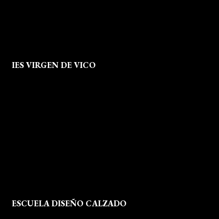
IES VIRGEN DE VICO
Quienes Somos
Aviso legal
Política de Privacidad
Política de Cookies
Mapa del Sitio
ESCUELA DISEÑO CALZADO