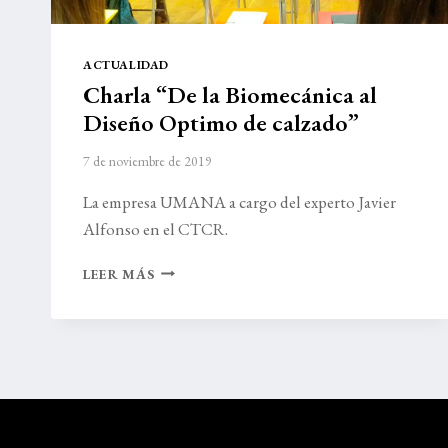
ACTUALIDAD
Charla “De la Biomecánica al
Diseño Optimo de calzado”
7 de noviembre de 2019
La empresa UMANA a cargo del experto Javier
Alfonso en el CTCR.
CHARLA
LEER MÁS
“DE
LA
BIOMECÁNICA
AL
DISEÑO
OPTIMO
DE
CALZADO”