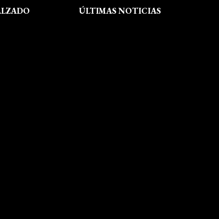
ALZADO
ÚLTIMAS NOTICIAS
Exposición fin de curso Museo del
Calzado de Arnedo
La Feria de FP del Rioja Forum
acerca a los jóvenes la oferta
educativa de La Rioja
Viaje formativo a Barcelona
Viaje a Getaria para descubrir el
legado de Balenciaga en las
convivencias creativas de FP de
Calzado y Complementos
Visita Morón
El arte del shibori inspira a
nuestro alumnado