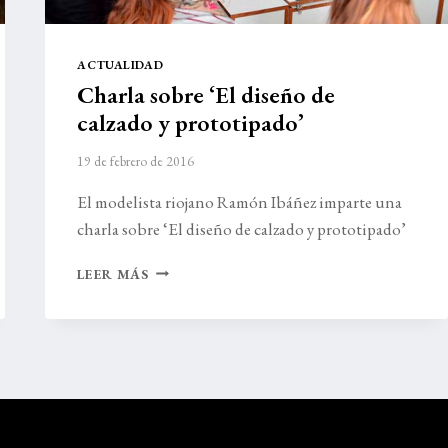
ACTUALIDAD
Charla sobre ‘El diseño de
calzado y prototipado’
19 de febrero de 2016
El modelista riojano Ramón Ibáñez imparte una
charla sobre ‘El diseño de calzado y prototipado’
CHARLA
LEER MÁS
SOBRE
‘EL
DISEÑO
DE
CALZADO
Y
PROTOTIPADO’