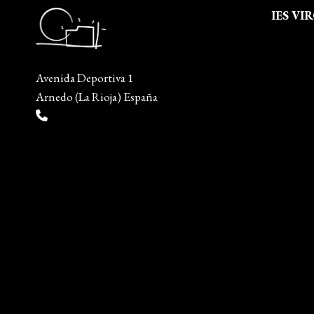
IES VI
Quienes
Aviso leg
Avenida Deportiva 1
Política 
Arnedo (La Rioja) España
Política
(+34) 941 38 04 36
Mapa del
info@escueladiseñocalzado.com