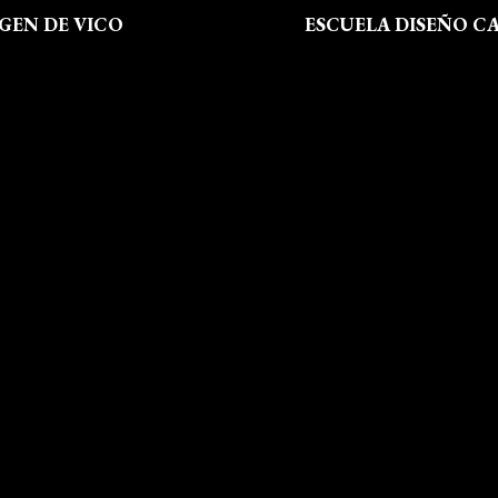
RGEN DE VICO
ESCUELA DISEÑO C
 Somos
Formación
al
Instalaciones
de Privacidad
Dossier Prensa
 de Cookies
Actualidad
 Sitio