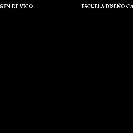
RGEN DE VICO
ESCUELA DISEÑO C
 Somos
Formación
al
Instalaciones
de Privacidad
Dossier Prensa
 de Cookies
Actualidad
 Sitio