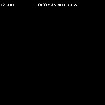
ALZADO
ÚLTIMAS NOTICIAS
Exposición fin de curso Museo del
Calzado de Arnedo
La Feria de FP del Rioja Forum
acerca a los jóvenes la oferta
educativa de La Rioja
Viaje formativo a Barcelona
Viaje a Getaria para descubrir el
legado de Balenciaga en las
convivencias creativas de FP de
Calzado y Complementos
Visita Morón
El arte del shibori inspira a
nuestro alumnado
Visita Callaghan