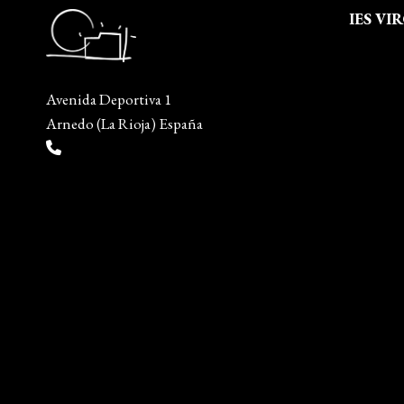
IES VI
Quienes
Aviso leg
Avenida Deportiva 1
Política 
Arnedo (La Rioja) España
Política
(+34) 941 38 04 36
Mapa del
info@escueladiseñocalzado.com