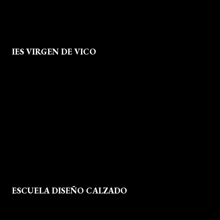
IES VIRGEN DE VICO
Quienes Somos
Aviso legal
Política de Privacidad
Política de Cookies
Mapa del Sitio
ESCUELA DISEÑO CALZADO
Formación