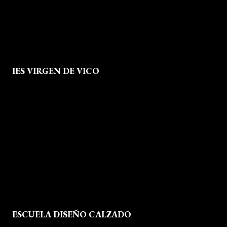
IES VIRGEN DE VICO
Quienes Somos
Aviso legal
Política de Privacidad
Política de Cookies
Mapa del Sitio
ESCUELA DISEÑO CALZADO