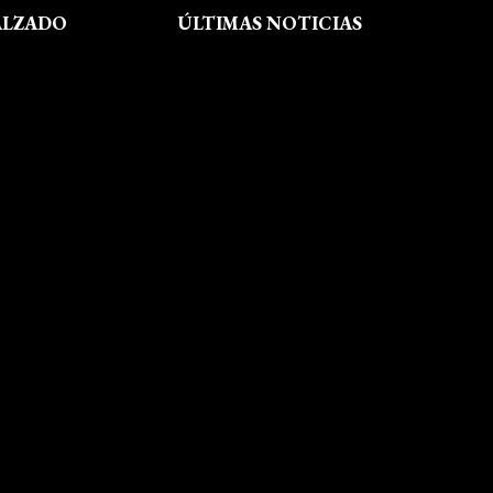
ALZADO
ÚLTIMAS NOTICIAS
Exposición fin de curso Museo del
Calzado de Arnedo
La Feria de FP del Rioja Forum
acerca a los jóvenes la oferta
educativa de La Rioja
Viaje formativo a Barcelona
Viaje a Getaria para descubrir el
legado de Balenciaga en las
convivencias creativas de FP de
Calzado y Complementos
Visita Morón
El arte del shibori inspira a
nuestro alumnado
Visita Callaghan