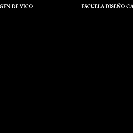
RGEN DE VICO
ESCUELA DISEÑO C
 Somos
Formación
al
Instalaciones
de Privacidad
Dossier Prensa
 de Cookies
Actualidad
 Sitio