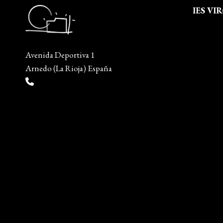
IES VI
Quienes
Aviso leg
Avenida Deportiva 1
Política 
Arnedo (La Rioja) España
Política
(+34) 941 38 04 36
Mapa del
info@escueladiseñocalzado.com