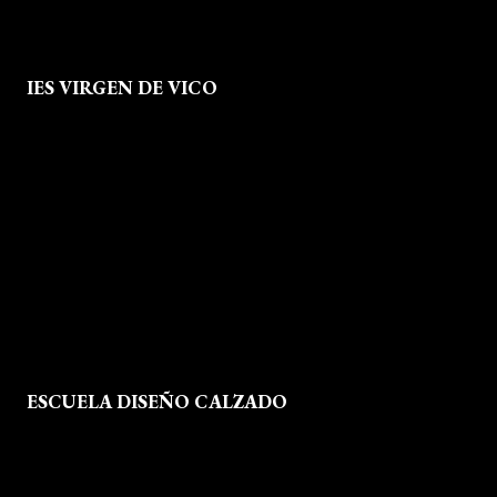
IES VIRGEN DE VICO
Quienes Somos
Aviso legal
Política de Privacidad
Política de Cookies
Mapa del Sitio
ESCUELA DISEÑO CALZADO
Formación
Instalaciones