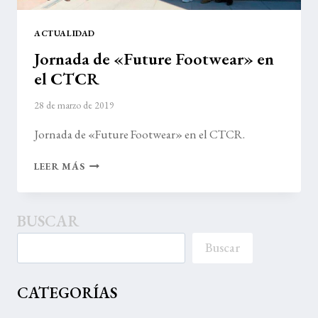
ACTUALIDAD
Jornada de «Future Footwear» en
el CTCR
28 de marzo de 2019
Jornada de «Future Footwear» en el CTCR.
JORNADA
LEER MÁS
DE
«FUTURE
FOOTWEAR»
BUSCAR
EN
EL
Buscar
CTCR
CATEGORÍAS