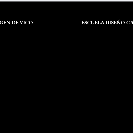
RGEN DE VICO
ESCUELA DISEÑO C
 Somos
Formación
al
Instalaciones
de Privacidad
Dossier Prensa
 de Cookies
Actualidad
 Sitio