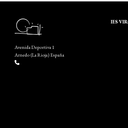
IES VI
Quienes
Aviso leg
Avenida Deportiva 1
Política 
Arnedo (La Rioja) España
Política
(+34) 941 38 04 36
Mapa del
info@escueladiseñocalzado.com