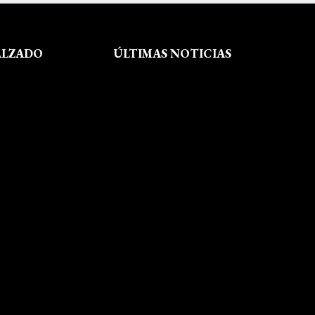
ALZADO
ÚLTIMAS NOTICIAS
Exposición fin de curso Museo del
Calzado de Arnedo
La Feria de FP del Rioja Forum
acerca a los jóvenes la oferta
educativa de La Rioja
Viaje formativo a Barcelona
Viaje a Getaria para descubrir el
legado de Balenciaga en las
convivencias creativas de FP de
Calzado y Complementos
Visita Morón
El arte del shibori inspira a