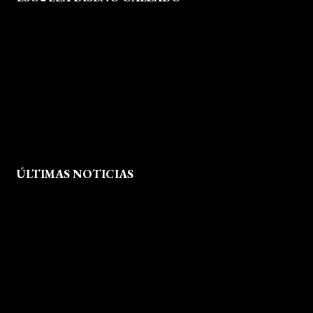
Formación
Instalaciones
Dossier Prensa
Actualidad
ÚLTIMAS NOTICIAS
Exposición fin de curso Museo del Calzado de Arnedo
La Feria de FP del Rioja Forum acerca a los jóvenes la oferta
educativa de La Rioja
Viaje formativo a Barcelona
Viaje a Getaria para descubrir el legado de Balenciaga en las