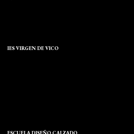
info@escueladiseñocalzado.com
IES VIRGEN DE VICO
Quienes Somos
Aviso legal
Política de Privacidad
Política de Cookies
Mapa del Sitio
ESCUELA DISEÑO CALZADO