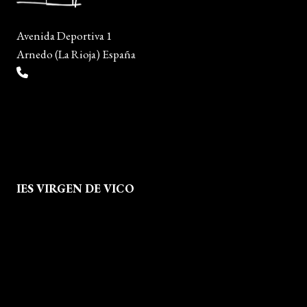
Avenida Deportiva 1
Arnedo (La Rioja) España
(+34) 941 38 04 36
info@escueladiseñocalzado.com
IES VIRGEN DE VICO
Quienes Somos
Aviso legal
Política de Privacidad
Política de Cookies
Mapa del Sitio