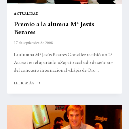
ACTUALIDAD
Premio a la alumna Mª Jesús
Bezares
17 de septiembre de 2008
La alumna Mª Jesús Bezares González recibió un 2ª
Accesit en el apartado «Zapato acabado de señora»
del concusro internacional «Lápiz de Oro…
PREMIO
LEER MÁS
A
LA
ALUMNA
Mª
JESÚS
BEZARES