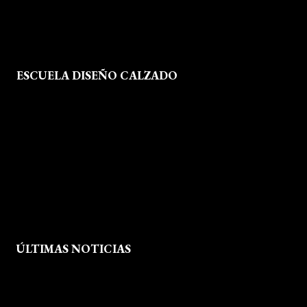
ESCUELA DISEÑO CALZADO
Formación
Instalaciones
Dossier Prensa
Actualidad
ÚLTIMAS NOTICIAS
Exposición fin de curso Museo del Calzado de Arnedo