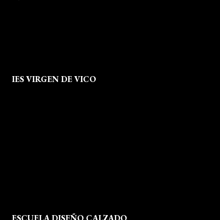
info@escueladiseñocalzado.com
IES VIRGEN DE VICO
Quienes Somos
Aviso legal
Política de Privacidad
Política de Cookies
Mapa del Sitio
ESCUELA DISEÑO CALZADO