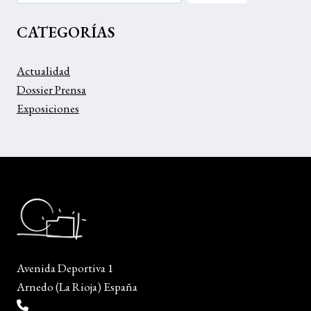
PROYECTO
A
CATEGORÍAS
CARGO
DE
LA
Actualidad
EMPRESA
Dossier Prensa
NETSITE
Exposiciones
Avenida Deportiva 1
Arnedo (La Rioja) España
(+34) 941 38 04 36