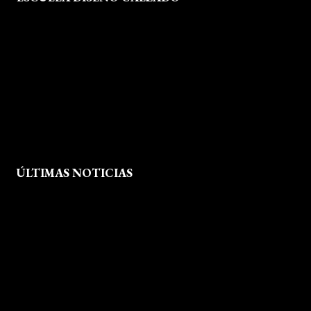
Formación
Instalaciones
Dossier Prensa
Actualidad
ÚLTIMAS NOTICIAS
Exposición fin de curso Museo del Calzado de Arnedo
La Feria de FP del Rioja Forum acerca a los jóvenes la oferta
educativa de La Rioja
Viaje formativo a Barcelona
Viaje a Getaria para descubrir el legado de Balenciaga en las