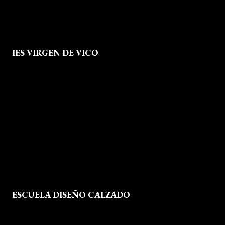
IES VIRGEN DE VICO
Quienes Somos
Aviso legal
Política de Privacidad
Política de Cookies
Mapa del Sitio
ESCUELA DISEÑO CALZADO
Formación