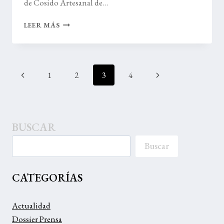
de Cosido Artesanal de…
TALLER
LEER MÁS
COSIDO
ARTESANAL
ALPARGATAS
YUTE
Navegación
Página
Siguiente
1
2
3
4
de
anterior
página
página
BUSCAR
Buscar
CATEGORÍAS
Actualidad
Dossier Prensa