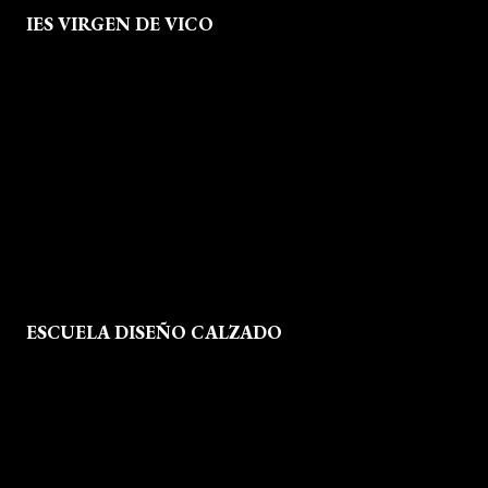
IES VIRGEN DE VICO
Quienes Somos
Aviso legal
Política de Privacidad
Política de Cookies
Mapa del Sitio
ESCUELA DISEÑO CALZADO
Formación
Instalaciones
Dossier Prensa
Actualidad