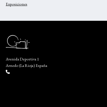
Exposiciones
Avenida Deportiva 1
Arnedo (La Rioja) España
(+34) 941 38 04 36
info@escueladiseñocalzado.com