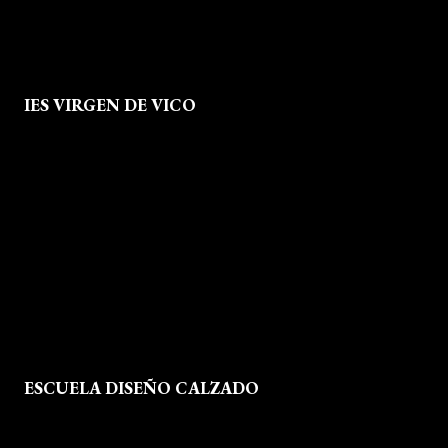
IES VIRGEN DE VICO
Quienes Somos
Aviso legal
Política de Privacidad
Política de Cookies
Mapa del Sitio
ESCUELA DISEÑO CALZADO
Formación