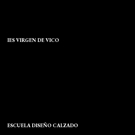
IES VIRGEN DE VICO
Quienes Somos
Aviso legal
Política de Privacidad
Política de Cookies
Mapa del Sitio
ESCUELA DISEÑO CALZADO