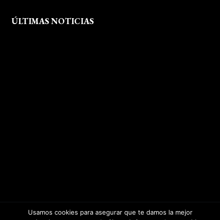
ÚLTIMAS NOTICIAS
Exposición fin de curso Museo del Calzado de Arnedo
La Feria de FP del Rioja Forum acerca a los jóvenes la oferta
educativa de La Rioja
Viaje formativo a Barcelona
Viaje a Getaria para descubrir el legado de Balenciaga en las
convivencias creativas de FP de Calzado y Complementos
Visita Morón
El arte del shibori inspira a nuestro alumnado
Visita Callaghan
Usamos cookies para asegurar que te damos la mejor