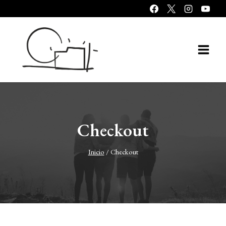
Saltar
al
contenido
Checkout
Inicio
/
Checkout