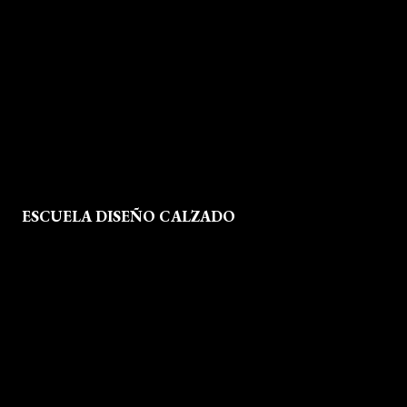
Aviso legal
Política de Privacidad
Política de Cookies
Mapa del Sitio
ESCUELA DISEÑO CALZADO
Formación
Instalaciones
Dossier Prensa
Actualidad