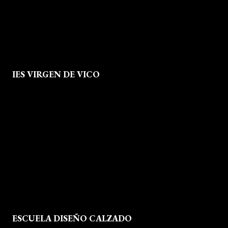
info@escueladiseñocalzado.com
IES VIRGEN DE VICO
Quienes Somos
Aviso legal
Política de Privacidad
Política de Cookies
Mapa del Sitio
ESCUELA DISEÑO CALZADO