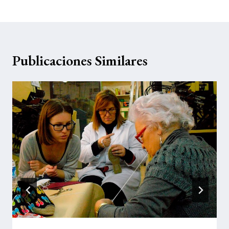
la
entrada:
Publicaciones Similares