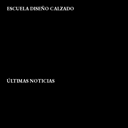
ESCUELA DISEÑO CALZADO
Formación
Instalaciones
Dossier Prensa
Actualidad
ÚLTIMAS NOTICIAS
Exposición fin de curso Museo del Calzado de Arnedo
La Feria de FP del Rioja Forum acerca a los jóvenes la oferta
educativa de La Rioja
Viaje formativo a Barcelona