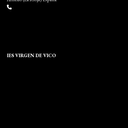
(+34) 941 38 04 36
info@escueladiseñocalzado.com
IES VIRGEN DE VICO
Quienes Somos
Aviso legal
Política de Privacidad
Política de Cookies
Mapa del Sitio