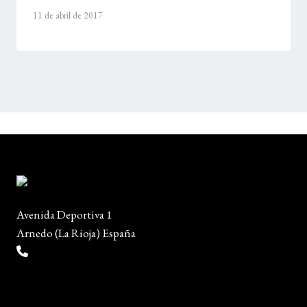
11 de abril de 2017
Avenida Deportiva 1
Arnedo (La Rioja) España
(+34) 941 38 04 36
info@escueladiseñocalzado.com