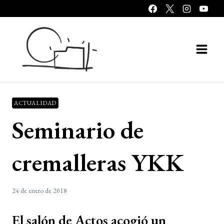
Saltar
al
contenido
ACTUALIDAD
Seminario de
cremalleras YKK
24 de enero de 2018
El salón de Actos acogió un