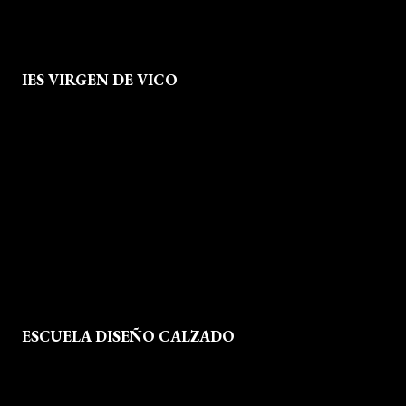
IES VIRGEN DE VICO
Quienes Somos
Aviso legal
Política de Privacidad
Política de Cookies
Mapa del Sitio
ESCUELA DISEÑO CALZADO
Formación
Instalaciones