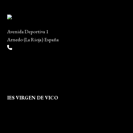
Avenida Deportiva 1
Arnedo (La Rioja) España
(+34) 941 38 04 36
info@escueladiseñocalzado.com
IES VIRGEN DE VICO
Quienes Somos
Aviso legal
Política de Privacidad