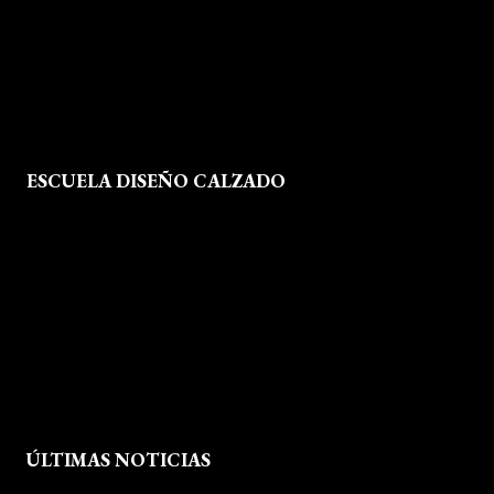
Política de Cookies
Mapa del Sitio
ESCUELA DISEÑO CALZADO
Formación
Instalaciones
Dossier Prensa
Actualidad
ÚLTIMAS NOTICIAS