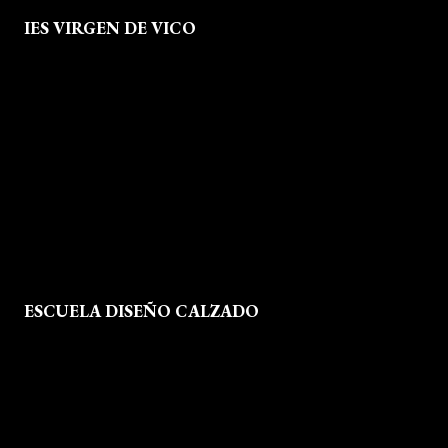
IES VIRGEN DE VICO
Quienes Somos
Aviso legal
Política de Privacidad
Política de Cookies
Mapa del Sitio
ESCUELA DISEÑO CALZADO
Formación
Instalaciones
Dossier Prensa
Actualidad