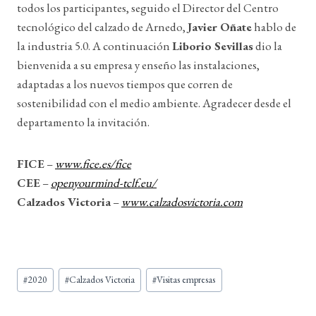
todos los participantes, seguido el Director del Centro
tecnológico del calzado de Arnedo,
Javier Oñate
hablo de
la industria 5.0. A continuación
Liborio Sevillas
dio la
bienvenida a su empresa y enseño las instalaciones,
adaptadas a los nuevos tiempos que corren de
sostenibilidad con el medio ambiente. Agradecer desde el
departamento la invitación.
FICE
–
www.fice.es/fice
CEE
–
openyourmind-tclf.eu/
Calzados Victoria
–
www.calzadosvictoria.com
Etiquetas
#
2020
#
Calzados Victoria
#
Visitas empresas
de
la