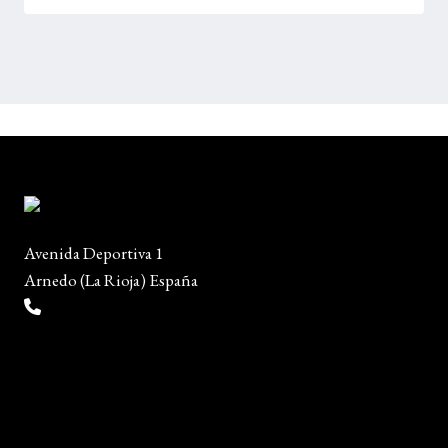
Avenida Deportiva 1
Arnedo (La Rioja) España
(+34) 941 38 04 36
info@escueladiseñocalzado.com