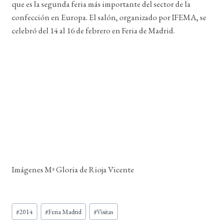
que es la segunda feria más importante del sector de la
confección en Europa. El salón, organizado por IFEMA, se
celebró del 14 al 16 de febrero en Feria de Madrid.
Imágenes Mª Gloria de Rioja Vicente
Etiquetas
#
2014
#
Feria Madrid
#
Visitas
de