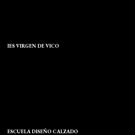
info@escueladiseñocalzado.com
IES VIRGEN DE VICO
Quienes Somos
Aviso legal
Política de Privacidad
Política de Cookies
Mapa del Sitio
ESCUELA DISEÑO CALZADO