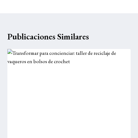
la
entrada:
Publicaciones Similares