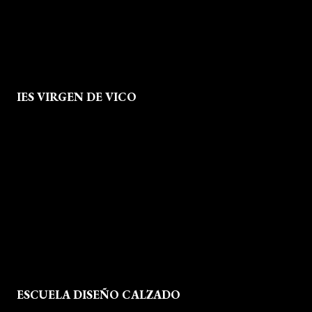
IES VIRGEN DE VICO
Quienes Somos
Aviso legal
Política de Privacidad
Política de Cookies
Mapa del Sitio
ESCUELA DISEÑO CALZADO