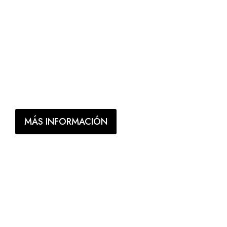
Transmitir al alumno los conocimientos de todo el
proceso de creación de una colección de calzado, análisis
de tendencias, creación de bocetos, patronaje, ficha
técnica, procesos de fabricación y realización de
prototipos.
MÁS INFORMACIÓN