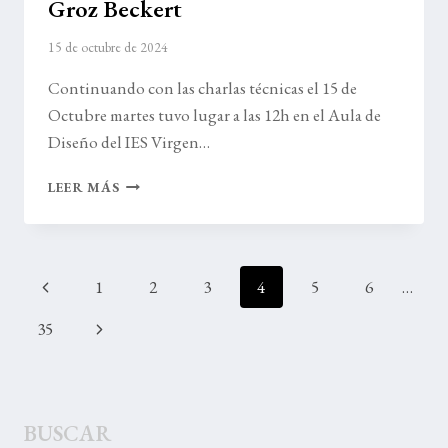
Groz Beckert
15 de octubre de 2024
Continuando con las charlas técnicas el 15 de
Octubre martes tuvo lugar a las 12h en el Aula de
Diseño del IES Virgen…
CHARLA
LEER MÁS
DE
AGUJAS
GRUPO
ALEMÁN
Navegación
Página
1
2
3
4
5
6
…
GROZ
de
BECKERT
anterior
Siguiente
35
página
página
BUSCAR