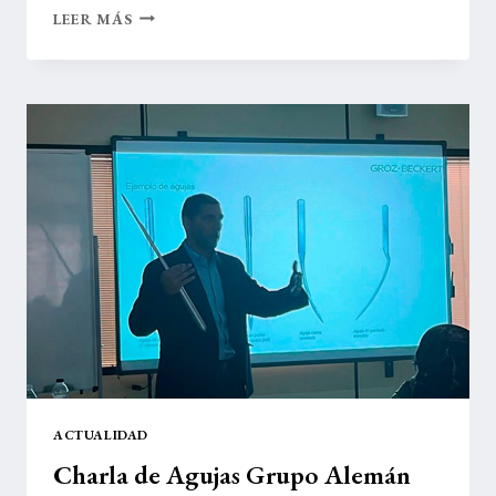
JORNADA
LEER MÁS
COMO
SER
«OMNICANAL»
EN
EL
CTCR
DE
ARNEDO
ACTUALIDAD
Charla de Agujas Grupo Alemán