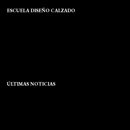
ESCUELA DISEÑO CALZADO
Formación
Instalaciones
Dossier Prensa
Actualidad
ÚLTIMAS NOTICIAS
Exposición fin de curso Museo del Calzado de Arnedo
La Feria de FP del Rioja Forum acerca a los jóvenes la oferta
educativa de La Rioja
Viaje formativo a Barcelona