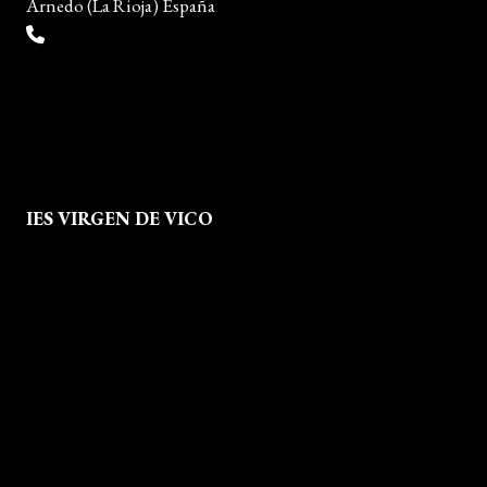
Arnedo (La Rioja) España
(+34) 941 38 04 36
info@escueladiseñocalzado.com
IES VIRGEN DE VICO
Quienes Somos
Aviso legal
Política de Privacidad
Política de Cookies
Mapa del Sitio