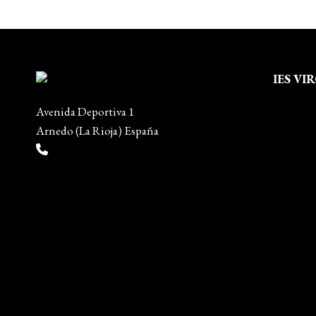
IES VI
Quienes
Avenida Deportiva 1
Aviso leg
Arnedo (La Rioja) España
Política 
(+34) 941 38 04 36
Política
info@escueladiseñocalzado.com
Mapa del