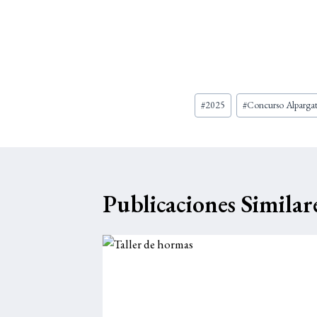
Etiquetas
#
2025
#
Concurso Alpargat
de
la
entrada:
Publicaciones Similar