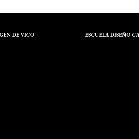
RGEN DE VICO
ESCUELA DISEÑO C
 Somos
Formación
al
Instalaciones
de Privacidad
Dossier Prensa
 de Cookies
Actualidad
 Sitio