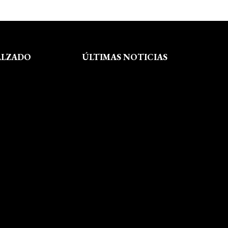
ALZADO
ÚLTIMAS NOTICIAS
Exposición fin de curso Museo del
Calzado de Arnedo
La Feria de FP del Rioja Forum
acerca a los jóvenes la oferta
educativa de La Rioja
Viaje formativo a Barcelona
Viaje a Getaria para descubrir el
legado de Balenciaga en las
convivencias creativas de FP de
Calzado y Complementos