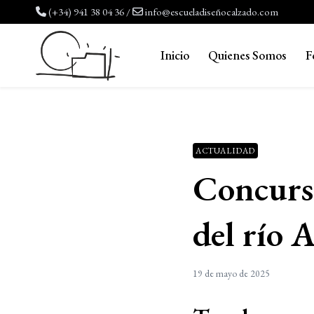
Saltar
(+34) 941 38 04 36
/
info@escueladiseñocalzado.com
al
contenido
Inicio
Quienes Somos
F
ACTUALIDAD
Concurso
del río 
19 de mayo de 2025