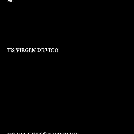
info@escueladiseñocalzado.com
IES VIRGEN DE VICO
Quienes Somos
Aviso legal
Política de Privacidad
Política de Cookies
Mapa del Sitio