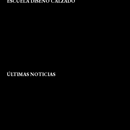
ESCUELA DISEÑO CALZADO
Formación
Instalaciones
Dossier Prensa
Actualidad
ÚLTIMAS NOTICIAS
Exposición fin de curso Museo del Calzado de Arnedo
La Feria de FP del Rioja Forum acerca a los jóvenes la oferta
educativa de La Rioja
Viaje formativo a Barcelona
Viaje a Getaria para descubrir el legado de Balenciaga en las