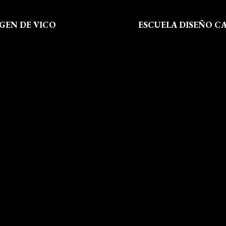
RGEN DE VICO
ESCUELA DISEÑO C
 Somos
Formación
al
Instalaciones
de Privacidad
Dossier Prensa
 de Cookies
Actualidad
 Sitio