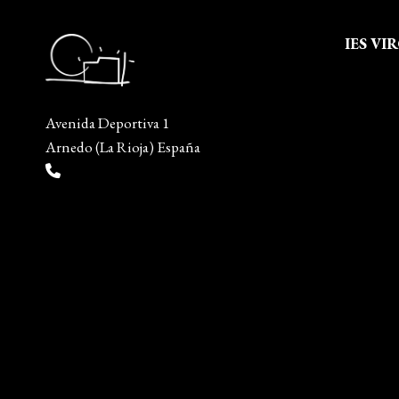
LA
FERIA
IES VI
DE
MADRID
Quienes
Aviso leg
Avenida Deportiva 1
Política 
Arnedo (La Rioja) España
Política
(+34) 941 38 04 36
Mapa del
info@escueladiseñocalzado.com