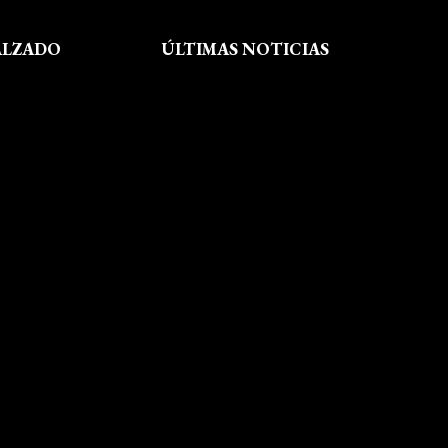
ALZADO
ÚLTIMAS NOTICIAS
Exposición fin de curso Museo del
Calzado de Arnedo
La Feria de FP del Rioja Forum
acerca a los jóvenes la oferta
educativa de La Rioja
Viaje formativo a Barcelona
Viaje a Getaria para descubrir el
legado de Balenciaga en las
convivencias creativas de FP de
Calzado y Complementos
Visita Morón
El arte del shibori inspira a
nuestro alumnado