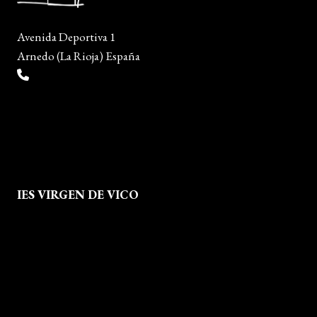
Avenida Deportiva 1
Arnedo (La Rioja) España
(+34) 941 38 04 36
info@escueladiseñocalzado.com
IES VIRGEN DE VICO
Quienes Somos
Aviso legal
Política de Privacidad
Política de Cookies
Mapa del Sitio