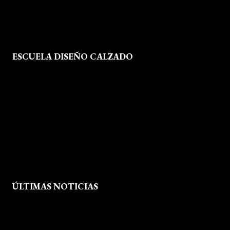
ESCUELA DISEÑO CALZADO
Formación
Instalaciones
Dossier Prensa
Actualidad
ÚLTIMAS NOTICIAS
Exposición fin de curso Museo del Calzado de Arnedo